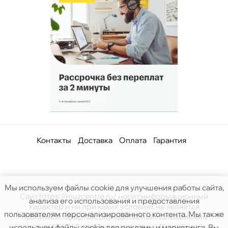
Контакты
Доставка
Оплата
Гарантия
Мы используем файлы cookie для улучшения работы сайта,
Сайт https://muzcentre.ru/ носит информационный
анализа его использования и предоставления
характер и ни при каких условиях не является
пользователям персонализированного контента. Мы также
публичной офертой, определяемой положениями
статьи 437(2) Гражданского кодекса Российской.
используем файлы cookie для рекламы и маркетинга. Вы