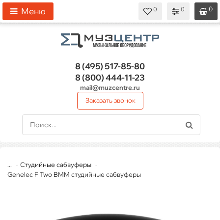
0
0
0
0
0
Меню
8 (495)
517-85-80
8 (800)
444-11-23
mail@muzcentre.ru
Заказать звонок
...
Студийные сабвуферы
Genelec F Two BMM студийные сабвуферы