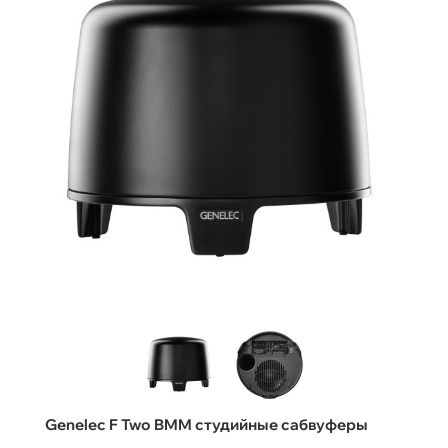
Genelec F Two BMM студийные сабвуферы