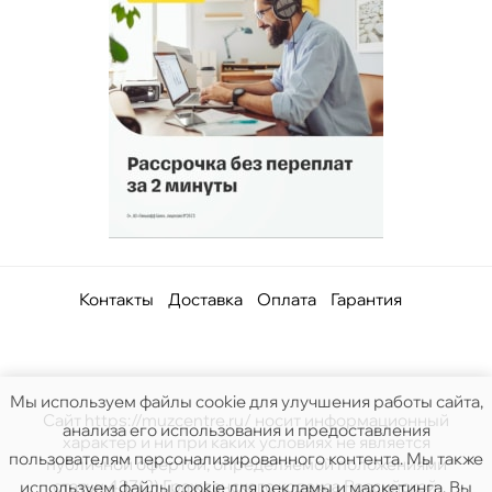
Контакты
Доставка
Оплата
Гарантия
Мы используем файлы cookie для улучшения работы сайта,
Сайт https://muzcentre.ru/ носит информационный
анализа его использования и предоставления
характер и ни при каких условиях не является
пользователям персонализированного контента. Мы также
публичной офертой, определяемой положениями
статьи 437(2) Гражданского кодекса Российской.
используем файлы cookie для рекламы и маркетинга. Вы