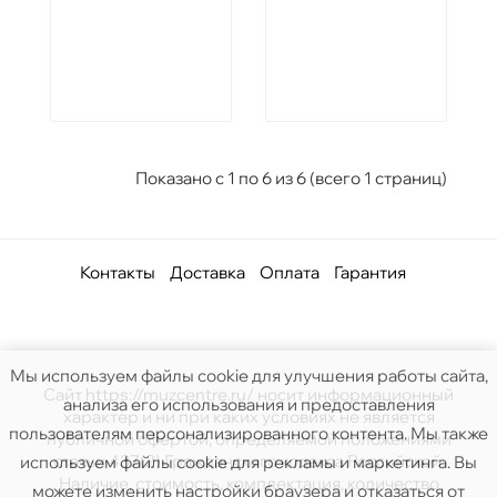
Показано с 1 по 6 из 6 (всего 1 страниц)
Контакты
Доставка
Оплата
Гарантия
Мы используем файлы cookie для улучшения работы сайта,
Сайт https://muzcentre.ru/ носит информационный
анализа его использования и предоставления
характер и ни при каких условиях не является
пользователям персонализированного контента. Мы также
публичной офертой, определяемой положениями
статьи 437(2) Гражданского кодекса Российской.
используем файлы cookie для рекламы и маркетинга. Вы
Наличие, стоимость, комплектация, количество
можете изменить настройки браузера и отказаться от