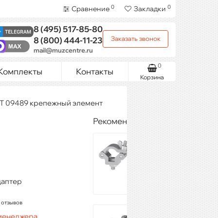
0
0
Сравнение
Закладки
8 (495)
517-85-80
Заказать звонок
8 (800)
444-11-23
mail@muzcentre.ru
0
Комплекты
Контакты
Корзина
 09489 крепежный элемент
Рекомендуемые товары
IMLIGHT H3-S-28
804 ₽
Купить
даптер
 отзывов
INVOLIGHT
 менеджера