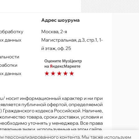
Адрес шоурума
 обработку
Москва, 2-я
х данных
Магистральная, д.3, стр.1, 1-
й этаж, оф. 25
альности
работки
х данных
.ru/ носит информационный характер и ни при
е является публичной офертой, определяемой
) Гражданского кодекса Российской. Наличие,
количество товара, сроки доставки, условия и
 необходимо уточнять у менеджера. Все права
товарные знаки, используемые на этом сайте,
х соответствующих владельцев. Копирование
ям персонализированного контента. Мы также используем