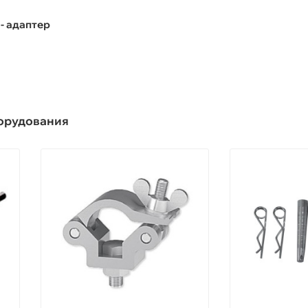
- адаптер
борудования