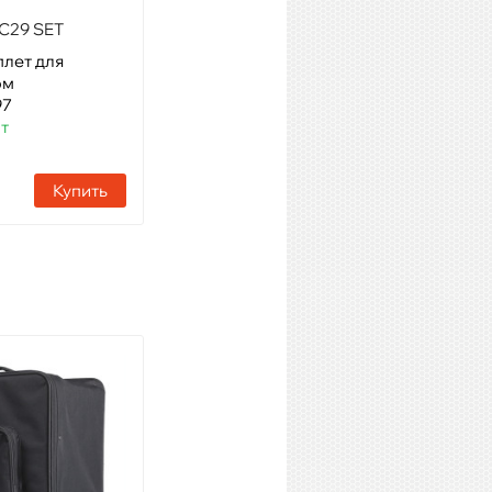
C29 SET
INVOLIGHT CL-1
плет для
Модель: Хомут, D 43-55 мм
рм
Артикул: 15199
97
Наличие:
11 шт
шт
Купить
Купить