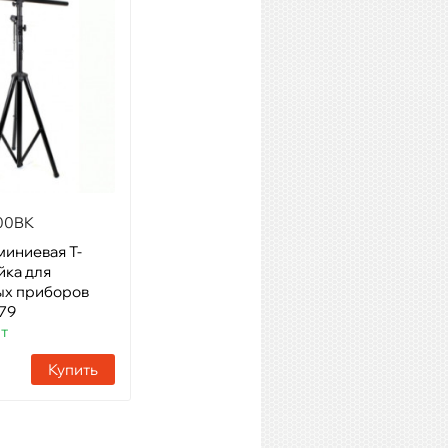
00BK
ECO Stage AC002
миниевая Т-
Модель: Адаптер стойка-
йка для
стакан для световых
ых приборов
приборов с фиксатором,
79
35mm
шт
Артикул: 86827
Наличие:
1 шт
Купить
Купить