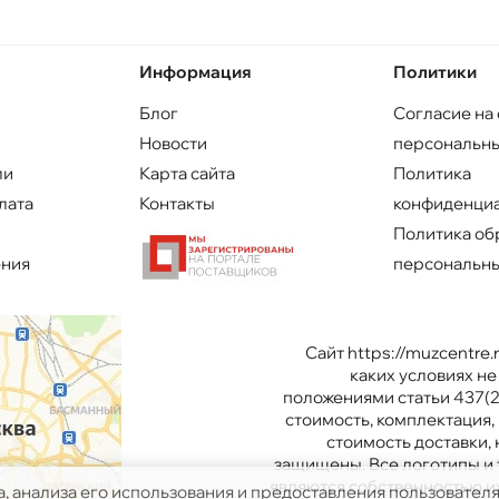
Информация
Политики
Блог
Согласие на
Новости
персональны
ли
Карта сайта
Политика
лата
Контакты
конфиденци
Политика об
ения
персональны
Сайт https://muzcentre
каких условиях н
положениями статьи 437(2
стоимость, комплектация, 
стоимость доставки,
защищены. Все логотипы и 
являются собственностью и
а, анализа его использования и предоставления пользовател