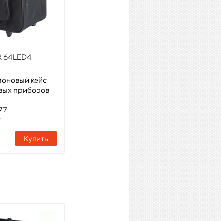
R 64LED4
STAGE4 SUNLASER SWORD
500R/8X3A
лоновый кейс
Модель: ЛИНЕЙНЫЙ
овых приборов
LASER/LED ЭФФЕКТ
Артикул: 52307
77
Наличие:
61 шт
т
Купить
Купить