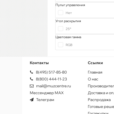
Пульт управления
Нет
Угол раскрытия
25°
Цветовая гамма
RGB
Контакты
Ссылки
8(495) 517-85-80
Главная
8(800) 444-11-23
О нас
mail@muzcentre.ru
Производите
Мессенджер MAX
Доставка и оп
Телеграм
Распродажа
Готовые реш
Госзакупки