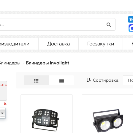
оизводители
Доставка
Госзакупки
Блиндеры
Блиндеры Involight
Сортировка:
ить