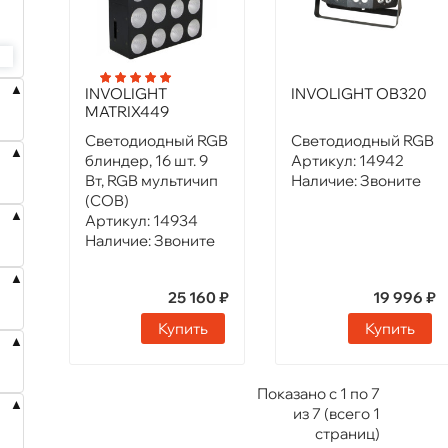
INVOLIGHT
INVOLIGHT OB320
MATRIX449
Светодиодный RGB
Светодиодный RGB
блиндер, 16 шт. 9
Артикул:
14942
Вт, RGB мультичип
Наличие:
Звоните
(COB)
Артикул:
14934
Наличие:
Звоните
25 160 ₽
19 996 ₽
Купить
Купить
Показано с 1 по 7
из 7 (всего 1
страниц)