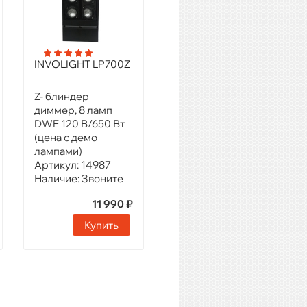
INVOLIGHT LP700Z
Z- блиндер
диммер, 8 ламп
DWE 120 В/650 Вт
(цена c демо
лампами)
Артикул:
14987
Наличие:
Звоните
11 990 ₽
Купить