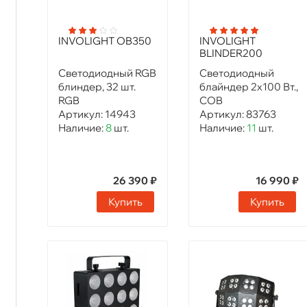
INVOLIGHT OB350
INVOLIGHT
BLINDER200
Светодиодный RGB
Светодиодный
блиндер, 32 шт.
блайндер 2x100 Вт.,
RGB
COB
Артикул:
14943
Артикул:
83763
Наличие:
8
шт.
Наличие:
11
шт.
26 390 ₽
16 990 ₽
Купить
Купить