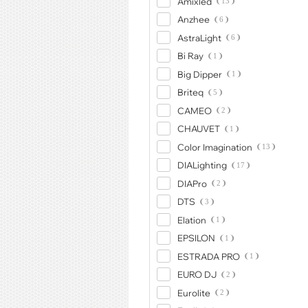
Amixled
13
Anzhee
6
AstraLight
6
Bi Ray
1
Big Dipper
1
Briteq
5
CAMEO
2
CHAUVET
1
Color Imagination
13
DIALighting
17
DIAPro
2
DTS
3
Elation
1
EPSILON
1
ESTRADA PRO
1
EURO DJ
2
Eurolite
2