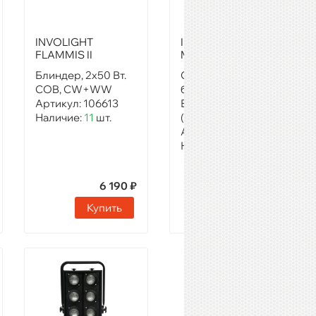
INVOLIGHT
INVOLIGHT
FLAMMIS II
MATRIX4415
Блиндер, 2х50 Вт.
Светодиодный RGB
COB, CW+WW
блиндер, 16 шт. 15
Артикул:
106613
Вт, RGB мультичип
Наличие:
11
шт.
(COB)
Артикул:
14933
Наличие:
Звоните
6 190 ₽
23 680 ₽
Купить
Купить