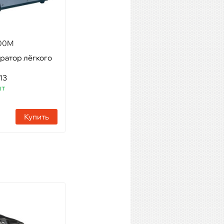
900M
INVOLIGHT FM2000 DMX
ратор лёгкого
Модель: генератор дыма
2000 Вт, DMX-512,
13
проводной пульт c ЖК
шт
экраном
Артикул: 15160
Наличие:
11 шт
Купить
Купить
EURO DJ S-1000