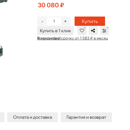
30 080 ₽
-
+
Купить
Купить в 1 клик
В кредит/рассрочку от 1 583 ₽ в месяц
Хочу скидку!
Оплата и доставка
Гарантия и возврат