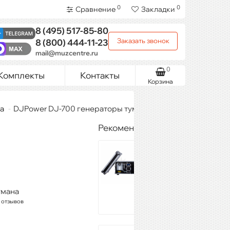
0
0
Сравнение
Закладки
8 (495)
517-85-80
Заказать звонок
8 (800)
444-11-23
mail@muzcentre.ru
0
Комплекты
Контакты
Корзина
а
DJPower DJ-700 генераторы тумана
Рекомендуемые товары
DJPOWER DFZ-
2100
82 010 ₽
Купить
умана
 отзывов