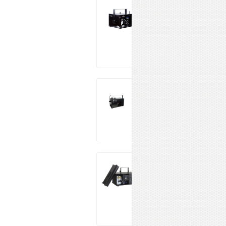
DJPOWER DFZ-
800
45 350 ₽
Купить
DJPower DJ-300
16 600 ₽
Купить
LAudio WS-
HM1500
65 910 ₽
Купить