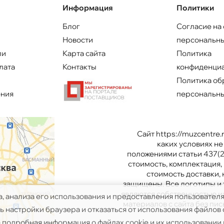
Информация
Политики
Блог
Согласие на
Новости
персональны
ли
Карта сайта
Политика
лата
Контакты
конфиденци
Политика об
ения
персональны
Сайт https://muzcentre
каких условиях н
положениями статьи 437(2
стоимость, комплектация, 
стоимость доставки,
защищены. Все логотипы и 
являются собственностью и
а, анализа его использования и предоставления пользовател
материалов с сайта без п
 настройки браузера и отказаться от использования файлов c
 подробная информация о файлах cookie и их использовании