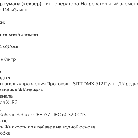
 тумана (хейзер).
Тип генератора: Нагревательный элемент
 114 м3/мин.
и:
ательный элемент
4 м3/мин
ин/литр
л.
одвес
 панель управления Протокол USITT DMX-512 Пульт ДУ ради
авления ЖК-панель
анала
од XLR3
ц
Кабель Schuko CEE 7/7 - IEC 60320 C13
 нет
ь Жидкости для хейзера на водной основе
робка