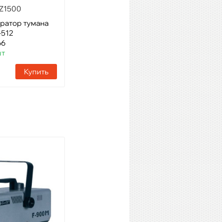
Z1500
INVOLIGHT FM1200
ратор тумана
Модель: дым машина 1200
-512
Вт, проводной и радио пульт
66
Артикул: 15157
шт
Наличие:
12 шт
Купить
Купить