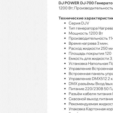
DJ POWER DJ-700 Генератор
1200 Вт; Производительность:
Технические характеристик
Серия DJV
Тип генератора Нагрев
Мощность 1200 Вт
Производительность 11
Время нагрева 3 мин.
Расход жидкости 250 м
Площадь покрытия 120
Емкость для жидкости 3 
Установка Напольная П
Управление Встроенная
Встроенная панель упр
Управление DMX512 2 к
DMX разъёмы Вход/вых
Питание 220/230В 50 Г
Разъём кабеля питания 
Сквозной выход питания
Рекомендуемая жидкост
Упаковка Картонная ко