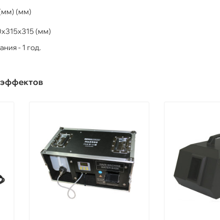
мм) (мм)
0х315х315 (мм)
ия - 1 год.
цэффектов