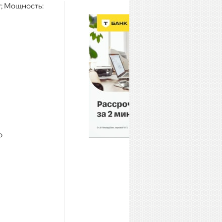
; Мощность:
о