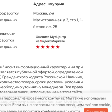
Адрес шоурума
 обработку
Москва, 2-я
х данных
Магистральная, д.3, стр.1, 1-
й этаж, оф. 25
альности
работки
х данных
.ru/ носит информационный характер и ни при
е является публичной офертой, определяемой
) Гражданского кодекса Российской. Наличие,
количество товара, сроки доставки, условия и
 необходимо уточнять у менеджера. Все права
товарные знаки, используемые на этом сайте,
х соответствующих владельцев. Копирование
ям персонализированного контента. Мы также используем
исьменного разрешения запрещено. МузЦентр
ookie. Если вы не согласны с использованием файлов cookie,
2026.
 приведена в
политике конфиденциальности
.
Соглашаюсь