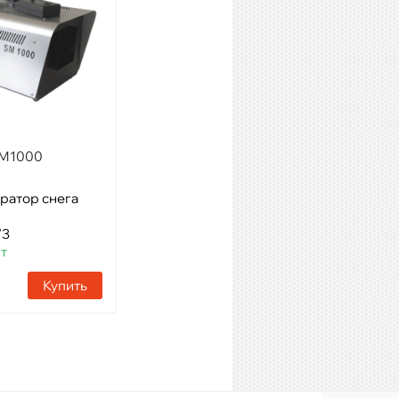
Модель: генератор снега,
1000 Вт
Артикул: 28420
Наличие:
1 шт
Купить
SM1000
ратор снега
73
шт
Купить