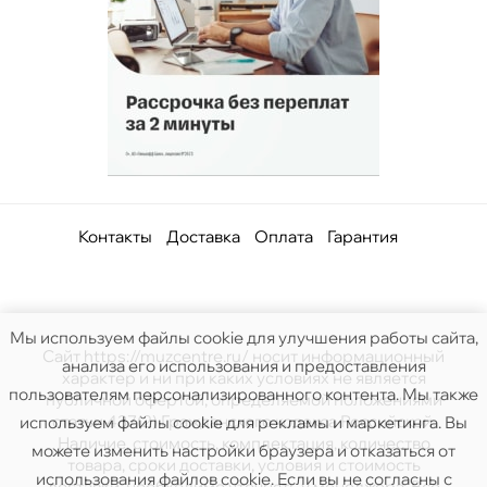
Контакты
Доставка
Оплата
Гарантия
Мы используем файлы cookie для улучшения работы сайта,
Сайт https://muzcentre.ru/ носит информационный
анализа его использования и предоставления
характер и ни при каких условиях не является
пользователям персонализированного контента. Мы также
публичной офертой, определяемой положениями
статьи 437(2) Гражданского кодекса Российской.
используем файлы cookie для рекламы и маркетинга. Вы
Наличие, стоимость, комплектация, количество
можете изменить настройки браузера и отказаться от
товара, сроки доставки, условия и стоимость
использования файлов cookie. Если вы не согласны с
доставки, необходимо уточнять у менеджера. Все