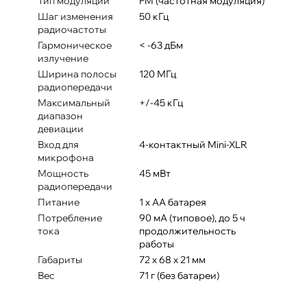
Тип модуляции
FM (частотная модуляция)
Шаг изменения
50 кГц
радиочастоты
Гармоническое
< -63 дБм
излучение
Ширина полосы
120 МГц
радиопередачи
Максимальный
+/-45 кГц
диапазон
девиации
Вход для
4-контактный Mini-XLR
микрофона
Мощность
45 мВт
радиопередачи
Питание
1 х АА батарея
Потребление
90 мА (типовое), до 5 ч
тока
продолжительность
работы
Габариты
72 х 68 х 21 мм
Вес
71 г (без батареи)