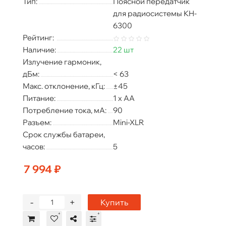
Тип:
Поясной передатчик
для радиосистемы KH-
6300
Рейтинг:
Наличие:
22 шт
Излучение гармоник,
дБм:
< 63
Макс. отклонение, кГц:
±45
Питание:
1 х АA
Потребление тока, мA:
90
Разъем:
Mini-XLR
Срок службы батареи,
часов:
5
7 994 ₽
-
+
Купить