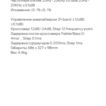
Частотный отклик 20Hz - 20KHz ±0.5dB 20Hz -
20KHz ±0.5dB
Искажение ≤0. 1% ≤0. 1%
Управление эквалайзером 31-band ±12dB(:
±0.1dB)
Кроссовер 12dB/-24dB, Step 12 frequency point
Задержка после кроссовера Treble/Bass 0-
4msr，Step 0.1ms
Задержка сурраундов 0-200ms, Step 1ms
Габариты 486 x 327 x 98mm
Вес 4.4kg