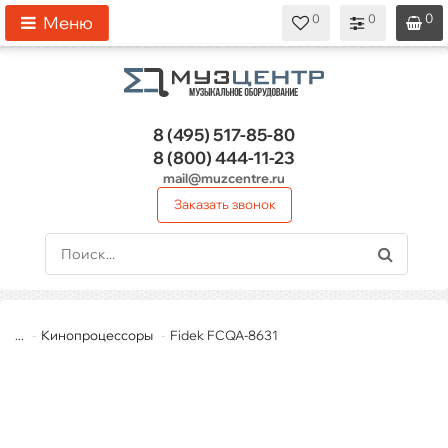
0
0
0
0
0
Меню
8 (495)
517-85-80
8 (800)
444-11-23
mail@muzcentre.ru
Заказать звонок
...
Кинопроцессоры
Fidek FCQA-8631