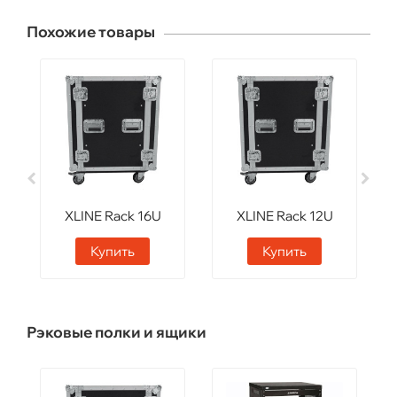
Похожие товары
XLINE Rack 16U
XLINE Rack 12U
Купить
Купить
Рэковые полки и ящики