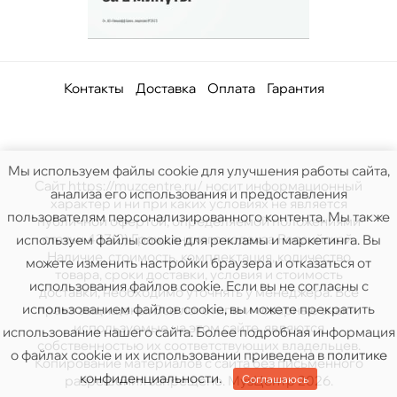
Контакты
Доставка
Оплата
Гарантия
Мы используем файлы cookie для улучшения работы сайта,
Сайт https://muzcentre.ru/ носит информационный
анализа его использования и предоставления
характер и ни при каких условиях не является
пользователям персонализированного контента. Мы также
публичной офертой, определяемой положениями
статьи 437(2) Гражданского кодекса Российской.
используем файлы cookie для рекламы и маркетинга. Вы
Наличие, стоимость, комплектация, количество
можете изменить настройки браузера и отказаться от
товара, сроки доставки, условия и стоимость
использования файлов cookie. Если вы не согласны с
доставки, необходимо уточнять у менеджера. Все
использованием файлов cookie, вы можете прекратить
права защищены. Все логотипы и товарные знаки,
используемые на этом сайте, являются
использование нашего сайта. Более подробная информация
собственностью их соответствующих владельцев.
о файлах cookie и их использовании приведена в
политике
Копирование материалов с сайта без письменного
конфиденциальности
.
Соглашаюсь
разрешения запрещено. МузЦентр 2026.