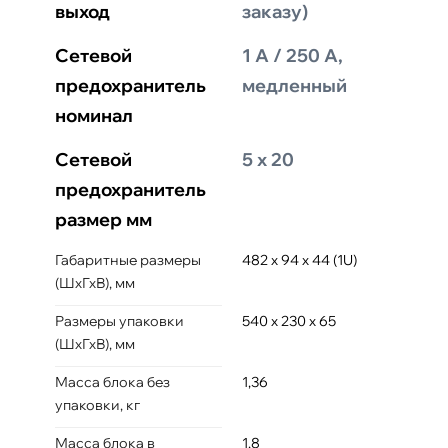
выход
заказу)
Сетевой
1 А / 250 А,
предохранитель
медленный
номинал
Сетевой
5 х 20
предохранитель
размер мм
Габаритные размеры
482 х 94 х 44 (1U)
(ШхГхВ), мм
Размеры упаковки
540 х 230 х 65
(ШхГхВ), мм
Масса блока без
1,36
упаковки, кг
Масса блока в
1,8