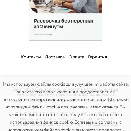
Контакты
Доставка
Оплата
Гарантия
Мы используем файлы cookie для улучшения работы сайта,
Сайт https://muzcentre.ru/ носит информационный
анализа его использования и предоставления
характер и ни при каких условиях не является
пользователям персонализированного контента. Мы также
публичной офертой, определяемой положениями
статьи 437(2) Гражданского кодекса Российской.
используем файлы cookie для рекламы и маркетинга. Вы
Наличие, стоимость, комплектация, количество
можете изменить настройки браузера и отказаться от
товара, сроки доставки, условия и стоимость
использования файлов cookie. Если вы не согласны с
доставки, необходимо уточнять у менеджера. Все
использованием файлов cookie, вы можете прекратить
права защищены. Все логотипы и товарные знаки,