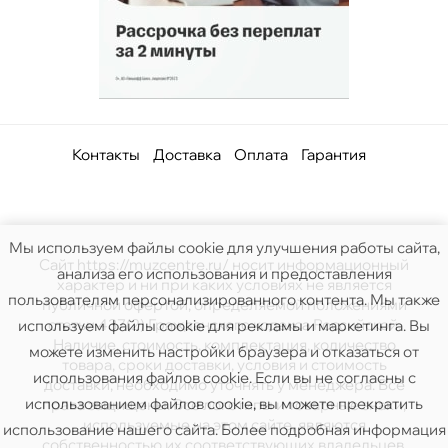
Контакты
Доставка
Оплата
Гарантия
Мы используем файлы cookie для улучшения работы сайта,
Сайт https://muzcentre.ru/ носит информационный
анализа его использования и предоставления
характер и ни при каких условиях не является
пользователям персонализированного контента. Мы также
публичной офертой, определяемой положениями
статьи 437(2) Гражданского кодекса Российской.
используем файлы cookie для рекламы и маркетинга. Вы
Наличие, стоимость, комплектация, количество
можете изменить настройки браузера и отказаться от
товара, сроки доставки, условия и стоимость
использования файлов cookie. Если вы не согласны с
доставки, необходимо уточнять у менеджера. Все
использованием файлов cookie, вы можете прекратить
права защищены. Все логотипы и товарные знаки,
используемые на этом сайте, являются
использование нашего сайта. Более подробная информация
собственностью их соответствующих владельцев.