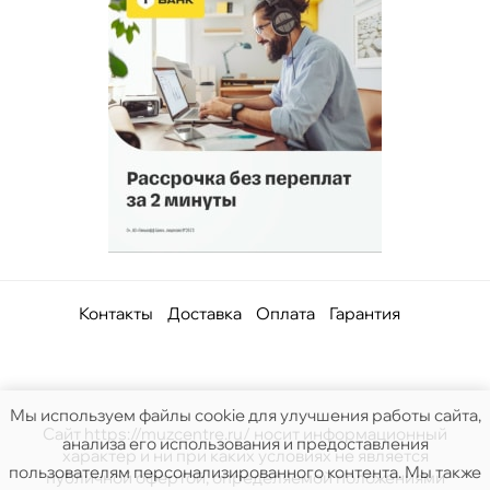
Контакты
Доставка
Оплата
Гарантия
Мы используем файлы cookie для улучшения работы сайта,
Сайт https://muzcentre.ru/ носит информационный
анализа его использования и предоставления
характер и ни при каких условиях не является
пользователям персонализированного контента. Мы также
публичной офертой, определяемой положениями