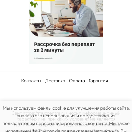
Контакты
Доставка
Оплата
Гарантия
Мы используем файлы cookie для улучшения работы сайта,
Сайт https://muzcentre.ru/ носит информационный
анализа его использования и предоставления
характер и ни при каких условиях не является
пользователям персонализированного контента. Мы также
публичной офертой, определяемой положениями
статьи 437(2) Гражданского кодекса Российской.
используем файлы cookie для рекламы и маркетинга. Вы