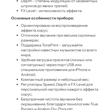
Depth – степень модуляции от незаметных
штрихов до явных трелей;
FX Level – интенсивность эффекта.
Основные особенности прибора:
Ориентирована на воспроизведение
эффекта хорус;
Отличное звучание при весьма скромных
размерах;
Поддержка TonePrint – загружайте
настройки известных музыкантов со всего
мира;
Удобная загрузка пресетов (личных или
сигнатурных) через порт USB или
специальное приложение для iPhone и
Android;
Компактный размер и небольшой вес;
Регуляторы Speed, Depth и FX Level для
персональной настройки каждого эффекта
хорус;
Безупречная чистота звучания без
окрашивания, благодаря технологиям True
Bypass и Analog-Dry-Through;