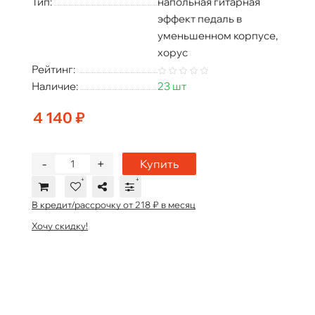
Тип:
напольная гитарная
эффект педаль в
уменьшенном корпусе,
хорус
Рейтинг:
Наличие:
23 шт
4 140 ₽
-
+
Купить
В кредит/рассрочку от 218 ₽ в месяц
Хочу скидку!