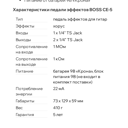
Питание от батареи 9В «Крона»
Характеристики педали эффектов BOSS CE-5
Тип
педаль эффектов для гитар
Эффекты
хорус
Входы
1 x 1/4" TS Jack
Выходы
2 x 1/4" TS Jack
Сопротивление
1 МОм
на входе
Сопротивление
1 кОм
на выходе
Питание
батарея 9В «Крона», блок
питания 9В (не входит в
комплект поставки)
Потребление
22 мА
энергии
Габариты
73 x 129 x 59 мм
Вес
410 г
Гарантия
5 лет