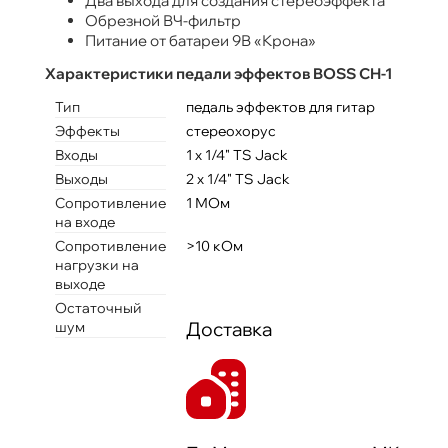
Два выхода для создания стереоэффекта
Обрезной ВЧ-фильтр
Питание от батареи 9В «Крона»
Характеристики педали эффектов BOSS CH-1
Тип
педаль эффектов для гитар
Эффекты
стереохорус
Входы
1 x 1/4" TS Jack
Выходы
2 x 1/4" TS Jack
Сопротивление
1 МОм
на входе
Сопротивление
>10 кОм
нагрузки на
выходе
Остаточный
Доставка
шум