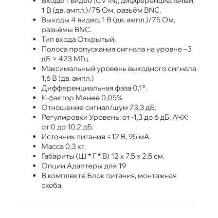
Входы 1 видео (CV IN), дифференциальный,
1 В (дв. ампл.)/75 Ом, разъём BNC.
Выходы 4 видео, 1 В (дв. ампл.)/75 Ом,
разъёмы BNC.
Тип входа Открытый.
Полоса пропускания сигнала на уровне –3
дБ > 423 МГц.
Максимальный уровень выходного сигнала
1,6 В (дв. ампл.)
Дифференциальная фаза 0,1°.
К-фактор Менее 0,05%.
Отношение сигнал/шум 73,3 дБ.
Регулировки Уровень: от -1,3 до 6 дБ; АЧХ:
от 0 до 10,2 дБ.
Источник питания =12 В, 95 мА.
Масса 0,3 кг.
Габариты (Ш * Г * В) 12 x 7,5 x 2,5 см.
Опции Адаптеры для 19
В комплекте Блок питания, монтажная
скоба.