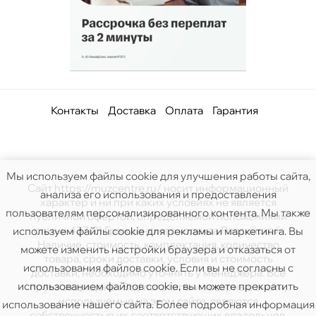
Контакты
Доставка
Оплата
Гарантия
Мы используем файлы cookie для улучшения работы сайта,
Сайт https://muzcentre.ru/ носит информационный
анализа его использования и предоставления
характер и ни при каких условиях не является
пользователям персонализированного контента. Мы также
публичной офертой, определяемой положениями
статьи 437(2) Гражданского кодекса Российской.
используем файлы cookie для рекламы и маркетинга. Вы
Наличие, стоимость, комплектация, количество
можете изменить настройки браузера и отказаться от
товара, сроки доставки, условия и стоимость
использования файлов cookie. Если вы не согласны с
доставки, необходимо уточнять у менеджера. Все
использованием файлов cookie, вы можете прекратить
права защищены. Все логотипы и товарные знаки,
используемые на этом сайте, являются
использование нашего сайта. Более подробная информация
собственностью их соответствующих владельцев.