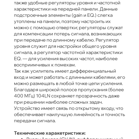
также удобные регуляторы уровня и частотной
характеристики на передней панели. Данные
подстроечные элементы (gain и EQ.) слегка
утоплены на панели, поэтому настроить их
можно с помощью отвертки; регуляторы служат
для компенсации потерь сигнала, возникающих
при передаче по длинному кабелю. Регулятор
уровня служит для настройки общего уровня
сигнала, а регулятор частотной характеристики
EQ. — для усиления высоких частот, наиболее
восприимчивых к помехам.
Так как усилитель имеет дифференциальный
вход и может работать с длинными кабелями, его
можно размещать в любой точке цепи усиления.
Благодаря широкой полосе пропускания (более
400 МГц) 104LN сохраняет прозрачность даже
при решении наиболее сложных задач.
Устройство имеет связь по открытому входу, что
обеспечивает наилучшую линейность и точность
передачи сигнала.
Технические харакетристики: