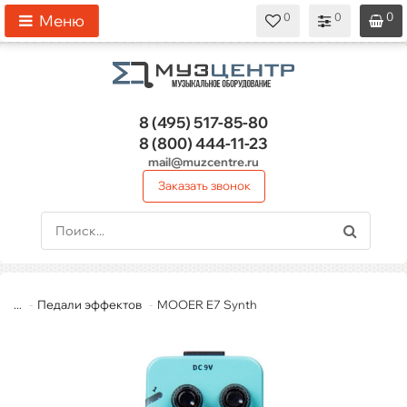
0
0
0
0
0
Меню
8 (495)
517-85-80
8 (800)
444-11-23
mail@muzcentre.ru
Заказать звонок
...
Педали эффектов
MOOER E7 Synth