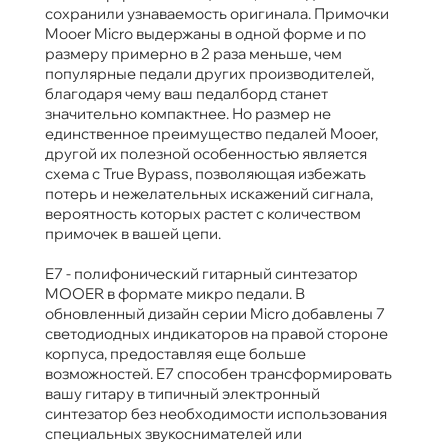
сохранили узнаваемость оригинала. Примочки
Mooer Micro выдержаны в одной форме и по
размеру примерно в 2 раза меньше, чем
популярные педали других производителей,
благодаря чему ваш педалборд станет
значительно компактнее. Но размер не
единственное преимущество педалей Mooer,
другой их полезной особенностью является
схема с True Bypass, позволяющая избежать
потерь и нежелательных искажений сигнала,
вероятность которых растет с количеством
примочек в вашей цепи.
E7 - полифонический гитарный синтезатор
MOOER в формате микро педали. В
обновленный дизайн серии Micro добавлены 7
светодиодных индикаторов на правой стороне
корпуса, предоставляя еще больше
возможностей. E7 способен трансформировать
вашу гитару в типичный электронный
синтезатор без необходимости использования
специальных звукоснимателей или