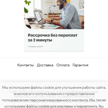
Контакты
Доставка
Оплата
Гарантия
Мы используем файлы cookie для улучшения работы сайта,
Сайт https://muzcentre.ru/ носит информационный
анализа его использования и предоставления
характер и ни при каких условиях не является
пользователям персонализированного контента. Мы также
публичной офертой, определяемой положениями
статьи 437(2) Гражданского кодекса Российской.
используем файлы cookie для рекламы и маркетинга. Вы