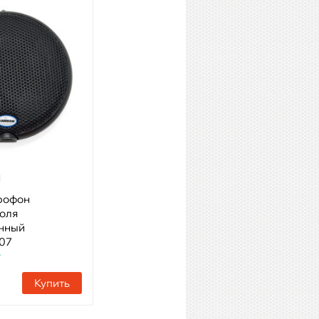
1
BEHRINGER ECM8000
рофон
Модель: микрофон
поля
измерительный
нный
Артикул: 11148
307
Наличие:
2 шт
т
Купить
Купить