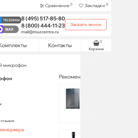
0
0
Сравнение
Закладки
8 (495)
517-85-80
Заказать звонок
8 (800)
444-11-23
mail@muzcentre.ru
0
Комплекты
Контакты
Корзина
й микрофон
Рекомендуемые товары
рофон
SHURE Beta 91A
54 720 ₽
ы
Купить
 отзывов
 менеджера
PROAUDIO NS-