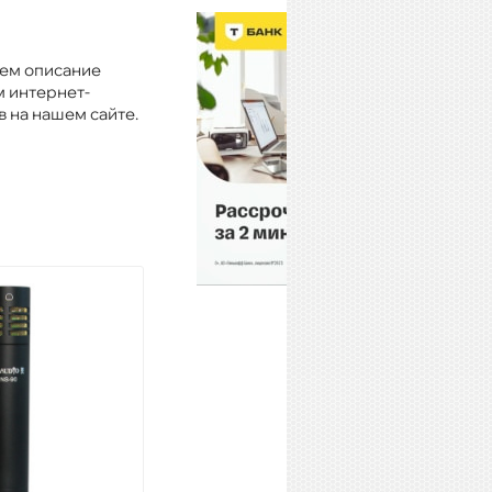
еем описание
м интернет-
в на нашем сайте.