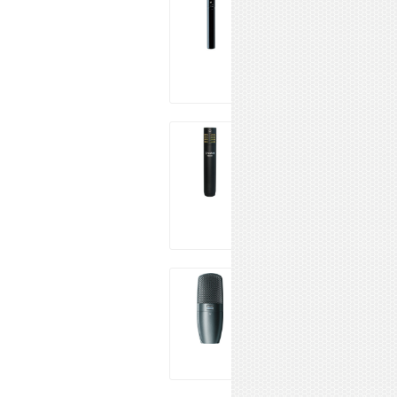
100
1 185 ₽
Купить
PROAUDIO NS-
90
2 404 ₽
Купить
SHURE Beta 27
62 560 ₽
Купить