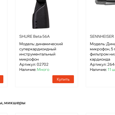
SHURE Beta 56A
SENNHEISER M
Модель: динамический
Модель: Дин
суперкардиоидный
микрофон, 5 
инструментальный
фильтром ниж
микрофон
кардиоида
Артикул: 02702
Артикул: 26
Наличие:
Много
Наличие:
11 
Купить
ы, микшеры