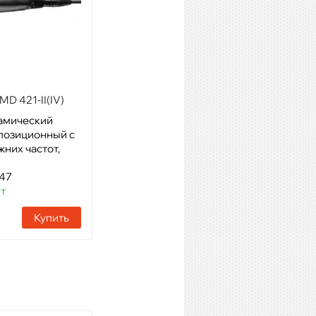
D 421-II(IV)
AUDIX D6
амический
Модель: Инструментальный
позиционный с
микрофон, динамич.
них частот,
кариодид.
Артикул: 08202
447
Наличие:
10 шт
шт
Купить
Купить