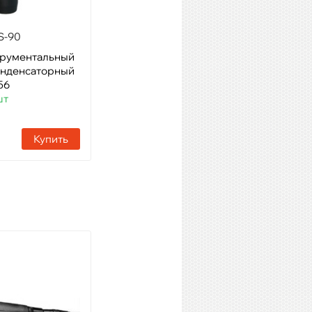
S-90
AUDIX DP7
трументальный
Модель: Комплект из 7
онденсаторный
микроф. для уд. инстр.
56
Артикул: 08218
шт
Наличие:
10 шт
Купить
Купить