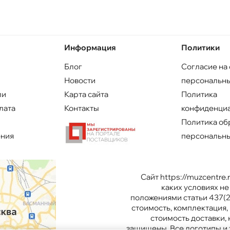
Информация
Политики
Блог
Согласие на
Новости
персональны
ли
Карта сайта
Политика
лата
Контакты
конфиденци
Политика об
ения
персональны
Сайт https://muzcentre
каких условиях н
положениями статьи 437(2
стоимость, комплектация, 
стоимость доставки,
защищены. Все логотипы и 