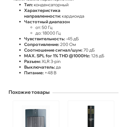
Тип:
конденсаторный
Характеристика
направленности:
кардиоида
Частотный диапазон
от: 50 Гц
до: 18000 Гц
Чувствительность:
-45 дБ
Сопротивление:
200 Ом
Соотношение сигнал/шум:
70 дБ
MAX. SPL for 1% THD @1000Hz:
126 дБ
Разъем:
XLR 3-pin
Выключатель:
да
Питание:
+48 В
Похожие товары