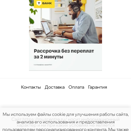
Контакты
Доставка
Оплата
Гарантия
Мы используем файлы cookie для улучшения работы сайта,
Сайт https://muzcentre.ru/ носит информационный
анализа его использования и предоставления
характер и ни при каких условиях не является
пользователям персонализированного контента. Мы также
публичной офертой, определяемой положениями