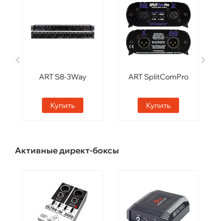
ART S8-3Way
ART SplitComPro
Купить
Купить
Активные директ-боксы