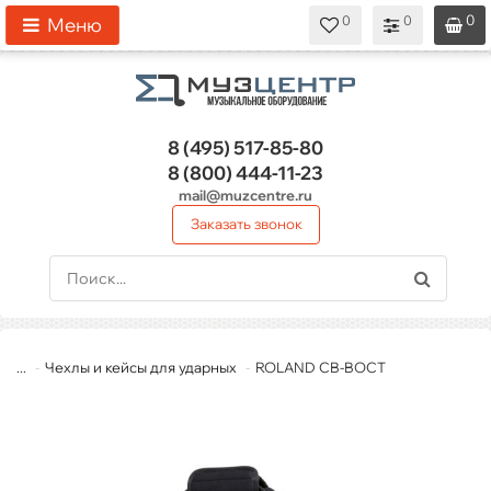
0
0
0
0
0
Меню
8 (495)
517-85-80
8 (800)
444-11-23
mail@muzcentre.ru
Заказать звонок
...
Чехлы и кейсы для ударных
ROLAND CB-BOCT