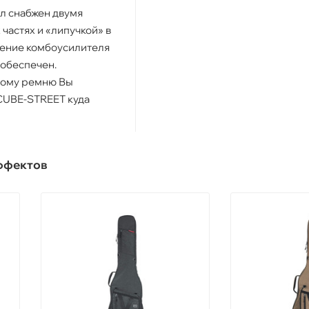
л снабжен двумя
частях и «липучкой» в
ление комбоусилителя
 обеспечен.
ному ремню Вы
CUBE-STREET куда
ффектов