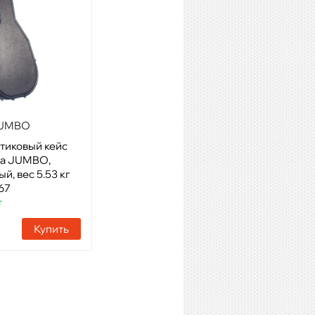
JUMBO
GATOR GC-ELECTRIC-A
тиковый кейс
Модель: пластиковый кейс
па JUMBO,
для электрогитары, класс
й, вес 5.53 кг
"делюкс"
67
Артикул: 27465
т
Наличие:
11 шт
Купить
Купить