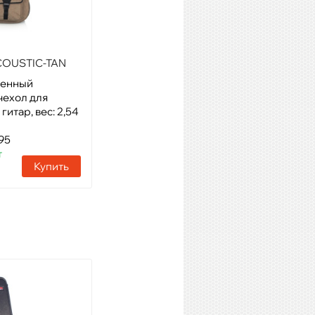
COUSTIC-TAN
GATOR GT-ELECTRIC-BLK
ленный
Модель: усиленный
чехол для
нейлоновый чехол для
гитар, вес: 2,54
электрогитар, вес 2,09 кг
Артикул: 27397
95
Наличие:
9 шт
т
Купить
Купить