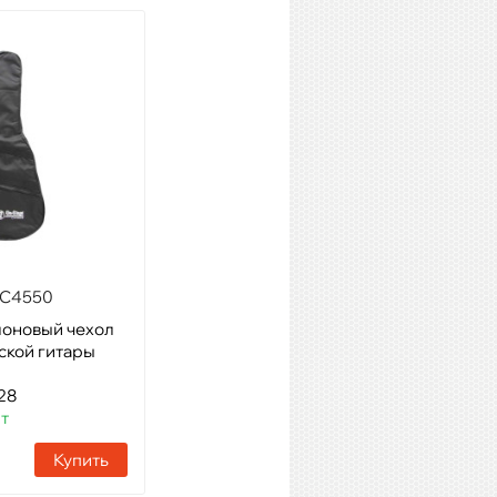
GATOR GW-LPS
Модель: деревянный кейс
для гитар типа Les Paul,
класс "делюкс", вес 4,26кг
Артикул: 27490
Наличие:
10 шт
Купить
C4550
лоновый чехол
ской гитары
28
шт
Купить