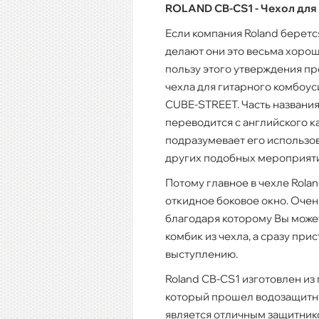
ROLAND CB-CS1 - Чехол для
Если компания Roland берется
делают они это весьма хорош
пользу этого утверждения пр
чехла для гитарного комбоу
CUBE-STREET. Часть названи
переводится с английского ка
подразумевает его использова
других подобных мероприяти
Потому главное в чехле Rolan
откидное боковое окно. Очен
благодаря которому Вы может
комбик из чехла, а сразу при
выступлению.
Roland CB-CS1 изготовлен из
который прошел водозащитну
является отличным защитник