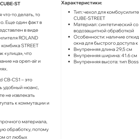
Характеристики:
 CUBE-ST
Тип: чехол для комбоусили
 что-то делать, то
CUBE-STREET
о. Еще один факт в
Материал: синтетический со
едставлен в виде
водозащитной обработкой
Особенности: наличие откид
силителя ROLAND
окна для быстрого доступа 
я комбика STREET
Внутренняя длина 29,5 см
к «улица», что
Внутренняя ширина: 41.6 см
ние на open-air и
Внутренняя высота: тип Bos
ях.
d CB-CS1 – это
ь удобный нюанс,
е не извлекать
ступать к коммутации и
 прочного материала,
ю обработку, потому
ом от любых