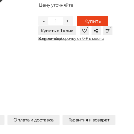
Цену уточняйте
-
+
Купить
Купить в 1 клик
В кредит/рассрочку от 0 ₽ в месяц
Хочу скидку!
Оплата и доставка
Гарантия и возврат