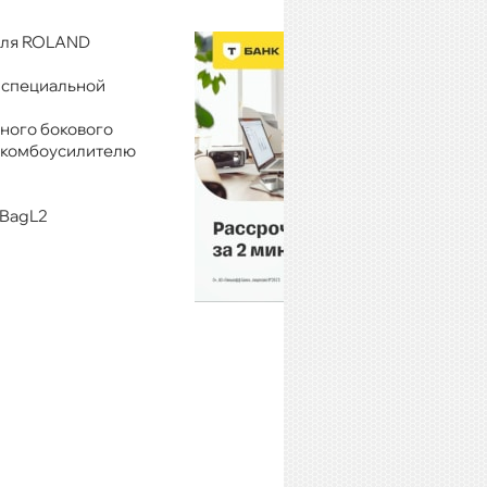
теля ROLAND
 специальной
ного бокового
к комбоусилителю
sBagL2