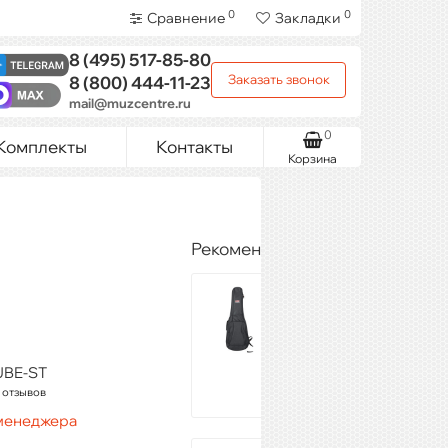
0
0
Сравнение
Закладки
8 (495)
517-85-80
Заказать звонок
8 (800)
444-11-23
mail@muzcentre.ru
0
Комплекты
Контакты
Корзина
Рекомендуемые товары
GATOR GB-4G-
ELECTRIC
4 990 ₽
Купить
UBE-ST
 отзывов
 менеджера