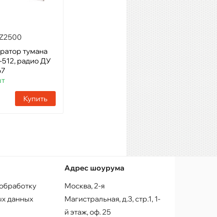
Купить
HZ2500
ратор тумана
-512, радио ДУ
67
шт
Купить
Адрес шоурума
 обработку
Москва, 2-я
х данных
Магистральная, д.3, стр.1, 1-
й этаж, оф. 25