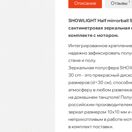
1
Описание
Отзывы
SHOWLIGHT Half mirrorball 5
сантиметровая зеркальная 
комплекте с мотором.
Интегрированное крепление
надежно зафиксировать полу
стене и полу.
Зеркальная полусфера SHOWLI
30 cm - это прекрасный диск
размеров (d=30 см), способн
атмосферу в любом развлека
на домашнем танцполе! Полу
российским производителем 
зеркал размером 10х10 мм и
неприхотливым в работе мот
в комплект поставки.