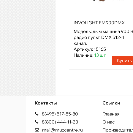
INVOLIGHT FM900DMX
Модель: дым машина 900 В
радио пульт, DMX 512- 1
канал.
Артикул: 15165
Наличие:
13 шт
Купить
Контакты
Ссылки
8(495) 517-85-80
Главная
8(800) 444-11-23
О нас
mail@muzcentre.ru
Производите