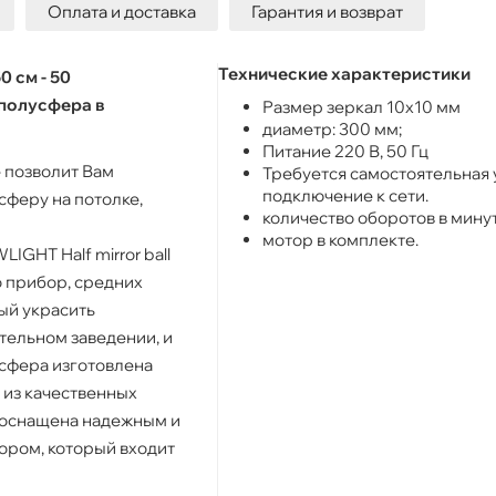
Оплата и доставка
Гарантия и возврат
Технические характеристики
0 см - 50
полусфера в
Размер зеркал 10х10 мм
диаметр: 300 мм;
Питание 220 В, 50 Гц
 позволит Вам
Требуется самостоятельная 
подключение к сети.
сферу на потолке,
количество оборотов в минуту
мотор в комплекте.
GHT Half mirror ball
о прибор, средних
ый украсить
тельном заведении, и
сфера изготовлена
из качественных
 оснащена надежным и
ором, который входит