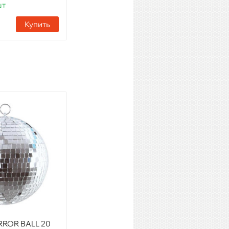
шт
Наличие:
11 шт
Купить
Купить
RROR BALL 20
INVOLIGHT MB16