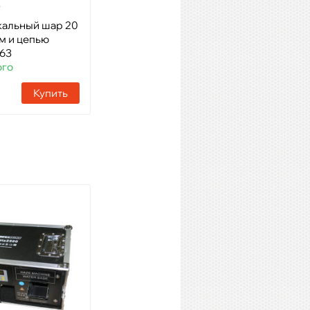
5
кальный шар 20
Модель: Зеркальный шар
м и цепью
Артикул: 59133
463
Наличие:
11 шт
го
Купить
Купить
INVOLIGHT HZ1500
Модель: генератор тумана
1500 Вт, DMX-512
Артикул: 15166
Наличие:
16 шт