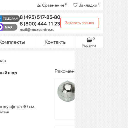
0
0
Сравнение
Закладки
8 (495)
517-85-80
Заказать звонок
8 (800)
444-11-23
mail@muzcentre.ru
0
Комплекты
Контакты
Корзина
шар
Рекомендуемые товары
ьный шар
XLINE Light MB-
16 Mirror Ball-40
6 376 ₽
Купить
полусфера 30 см.
 отзыв