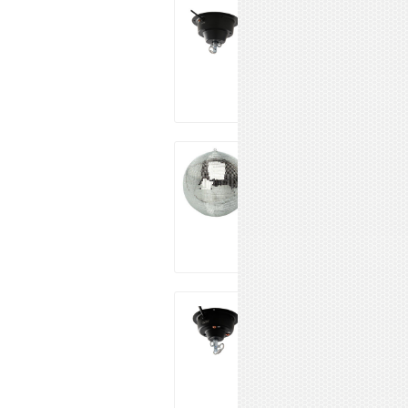
INVOLIGHT
MBM100
4 990 ₽
Купить
XLINE MB-060
Mirror Ball-150
147 561 ₽
Купить
INVOLIGHT
MBM15
2 290 ₽
Купить