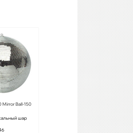
Mirror Ball-150
INVOLIGHT MBM15
кальный шар
Модель: мотор для
зеркального шара,
46
Артикул: 59128