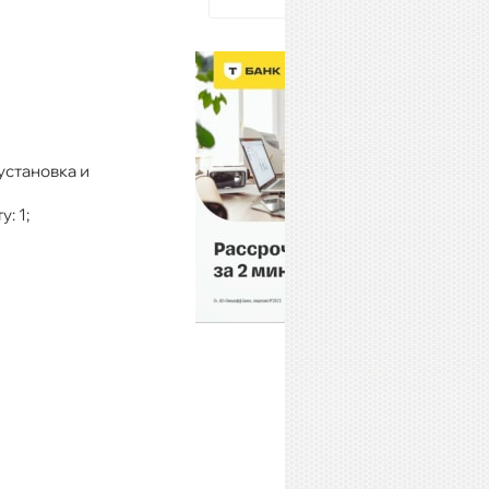
установка и
: 1;