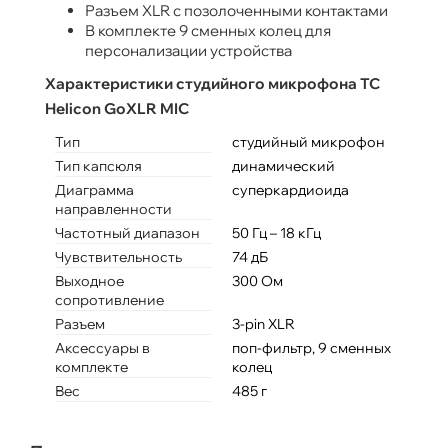
Разъем XLR с позолоченными контактами
В комплекте 9 сменных колец для
персонализации устройства
Характеристики студийного микрофона TC
Helicon GoXLR MIC
Тип
студийный микрофон
Тип капсюля
динамический
Диаграмма
суперкардиоида
направленности
Частотный диапазон
50 Гц – 18 кГц
Чувствительность
74 дБ
Выходное
300 Ом
сопротивление
Разъем
3-pin XLR
Аксессуары в
поп-фильтр, 9 сменных
комплекте
колец
Вес
485 г