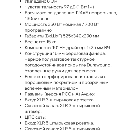
Импеданс 8 Ом
Чувствительность 97 дБ (1 Вт/1м)
Расч. макс. зв. давление 124дБ непрерывно,
130пиковое
Мощность 350 Вт номинал / 700 Вт
программно
Габариты(ВxШxГ) 525x340x290 мм
Вес нетто 15 кг
Компоненты 10" НЧ драйвер, 1x25 мм ВЧ
Конструкция 16 мм березовая фанера.
Черное полуматовое текстурное
погодоустойчивое покрытие Durawound.
Утопленные ручки для переноски
Решетка перфорированная стальная с
порошковым покрытием и прозрачным
вспененным материалом
Разъемы (версия PCC и А) Аудио:
Вход: XLR 3-штырьковая розетка.
Сквозной канал: XLR 3-штырьковый
штекер.
ЦПС сеть:
Вход: XLR 5 штырьковая розетка.
Сквозной канал: XLR 5-штырьковый