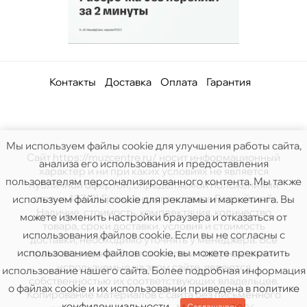
Контакты
Доставка
Оплата
Гарантия
Мы используем файлы cookie для улучшения работы сайта,
Сайт https://muzcentre.ru/ носит информационный
анализа его использования и предоставления
характер и ни при каких условиях не является
пользователям персонализированного контента. Мы также
публичной офертой, определяемой положениями
статьи 437(2) Гражданского кодекса Российской.
используем файлы cookie для рекламы и маркетинга. Вы
Наличие, стоимость, комплектация, количество
можете изменить настройки браузера и отказаться от
товара, сроки доставки, условия и стоимость
использования файлов cookie. Если вы не согласны с
доставки, необходимо уточнять у менеджера. Все
использованием файлов cookie, вы можете прекратить
права защищены. Все логотипы и товарные знаки,
используемые на этом сайте, являются
использование нашего сайта. Более подробная информация
собственностью их соответствующих владельцев.
о файлах cookie и их использовании приведена в
политике
Копирование материалов с сайта без письменного
конфиденциальности
.
Соглашаюсь