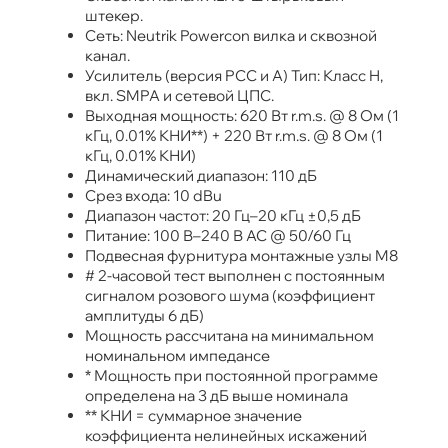
штекер.
Сеть: Neutrik Powercon вилка и сквозной
канал.
Усилитель (версия PCC и А) Тип: Класс H,
вкл. SMPA и сетевой ЦПС.
Выходная мощность: 620 Вт r.m.s. @ 8 Ом (1
кГц, 0.01% КНИ**) + 220 Вт r.m.s. @ 8 Ом (1
кГц, 0.01% КНИ)
Динамический диапазон: 110 дБ
Срез входа: 10 dBu
Диапазон частот: 20 Гц–20 кГц ±0,5 дБ
Питание: 100 В–240 В AC @ 50/60 Гц
Подвесная фурнитура монтажные узлы M8
# 2-часовой тест выполнен с постоянным
сигналом розового шума (коэффициент
амплитуды 6 дБ)
Мощность рассчитана на минимальном
номинальном импедансе
* Мощность при постоянной программе
определена на 3 дБ выше номинала
** КНИ = суммарное значение
коэффициента нелинейных искажений