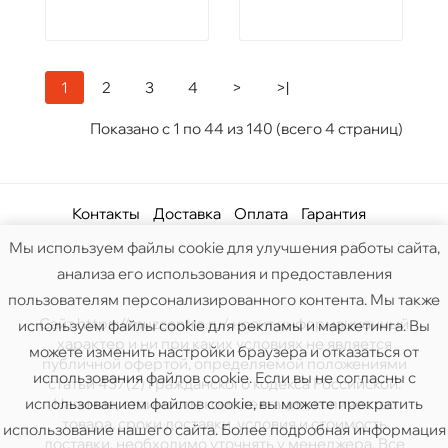
1
2
3
4
>
>|
Показано с 1 по 44 из 140 (всего 4 страниц)
Контакты
Доставка
Оплата
Гарантия
Мы используем файлы cookie для улучшения работы сайта,
анализа его использования и предоставления
пользователям персонализированного контента. Мы также
Сайт https://muzcentre.ru/ носит информационный
используем файлы cookie для рекламы и маркетинга. Вы
характер и ни при каких условиях не является
можете изменить настройки браузера и отказаться от
публичной офертой, определяемой положениями
использования файлов cookie. Если вы не согласны с
статьи 437(2) Гражданского кодекса Российской.
использованием файлов cookie, вы можете прекратить
Наличие, стоимость, комплектация, количество
товара, сроки доставки, условия и стоимость
использование нашего сайта. Более подробная информация
доставки, необходимо уточнять у менеджера. Все