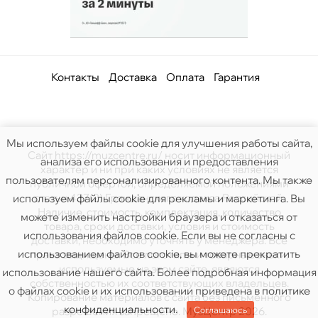
Контакты
Доставка
Оплата
Гарантия
Мы используем файлы cookie для улучшения работы сайта,
Сайт https://muzcentre.ru/ носит информационный
анализа его использования и предоставления
характер и ни при каких условиях не является
пользователям персонализированного контента. Мы также
публичной офертой, определяемой положениями
статьи 437(2) Гражданского кодекса Российской.
используем файлы cookie для рекламы и маркетинга. Вы
Наличие, стоимость, комплектация, количество
можете изменить настройки браузера и отказаться от
товара, сроки доставки, условия и стоимость
использования файлов cookie. Если вы не согласны с
доставки, необходимо уточнять у менеджера. Все
использованием файлов cookie, вы можете прекратить
права защищены. Все логотипы и товарные знаки,
используемые на этом сайте, являются
использование нашего сайта. Более подробная информация
собственностью их соответствующих владельцев.
о файлах cookie и их использовании приведена в
политике
Копирование материалов с сайта без письменного
конфиденциальности
.
Соглашаюсь
разрешения запрещено. МузЦентр 2026.