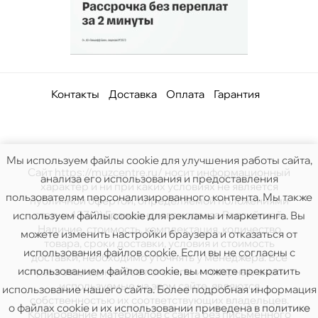
Контакты
Доставка
Оплата
Гарантия
Мы используем файлы cookie для улучшения работы сайта,
Сайт https://muzcentre.ru/ носит информационный
анализа его использования и предоставления
характер и ни при каких условиях не является
пользователям персонализированного контента. Мы также
публичной офертой, определяемой положениями
статьи 437(2) Гражданского кодекса Российской.
используем файлы cookie для рекламы и маркетинга. Вы
Наличие, стоимость, комплектация, количество
можете изменить настройки браузера и отказаться от
товара, сроки доставки, условия и стоимость
использования файлов cookie. Если вы не согласны с
доставки, необходимо уточнять у менеджера. Все
использованием файлов cookie, вы можете прекратить
права защищены. Все логотипы и товарные знаки,
используемые на этом сайте, являются
использование нашего сайта. Более подробная информация
собственностью их соответствующих владельцев.
о файлах cookie и их использовании приведена в
политике
Копирование материалов с сайта без письменного