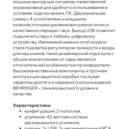
мощным выходным сигналом, качественной
экранировкой для удобного использования в
условиях подключения к ПК. Двухканальная
схема с 4 усилителями и мощными
низкочастотными динамиками реалистично и
качественно передаст звук. Выход USB позволит
подключить пару к любому цифровому
устройству. Изюминкой именно этой модели
стала подсветка регуляторов громкости и входа
для наушников, такой дизайнерский ход в купе с
общим впечатлением от пары является
отличительной особенностью производителя.
Высококачественные компоненты и прочная
конструкция защитной коробки послужат
гарантом долгого и надежного использования.
BEHRINGER – техника высокого уровня и
качества.
Характеристики:
конфигурация: 2-полосная,
усиление: 40-ваттная система
двухканального усиления,
разъем : 1x USB, 2x несимметричный RCA,