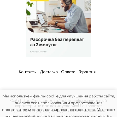
Контакты
Доставка
Оплата
Гарантия
Мы используем файлы cookie для улучшения работы сайта,
Сайт https://muzcentre.ru/ носит информационный
анализа его использования и предоставления
характер и ни при каких условиях не является
пользователям персонализированного контента. Мы также
публичной офертой, определяемой положениями
статьи 437(2) Гражданского кодекса Российской.
используем файлы cookie для рекламы и маркетинга. Вы