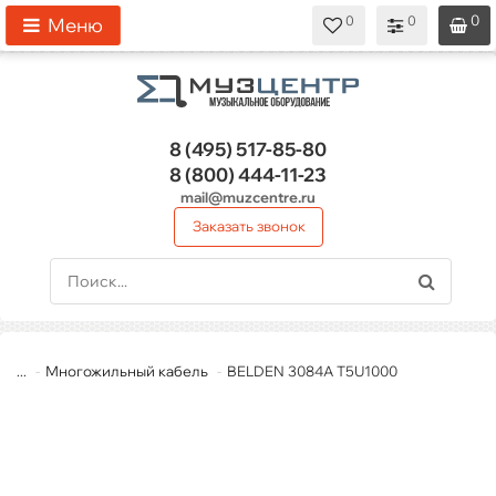
0
0
0
0
0
Меню
8 (495)
517-85-80
8 (800)
444-11-23
mail@muzcentre.ru
Заказать звонок
...
Многожильный кабель
BELDEN 3084A T5U1000