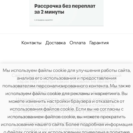
Контакты
Доставка
Оплата
Гарантия
Мы используем файлы cookie для улучшения работы сайта,
Сайт https://muzcentre.ru/ носит информационный
анализа его использования и предоставления
характер и ни при каких условиях не является
пользователям персонализированного контента. Мы также
публичной офертой, определяемой положениями
статьи 437(2) Гражданского кодекса Российской.
используем файлы cookie для рекламы и маркетинга. Вы
Наличие, стоимость, комплектация, количество
можете изменить настройки браузера и отказаться от
товара, сроки доставки, условия и стоимость
использования файлов cookie. Если вы не согласны с
доставки, необходимо уточнять у менеджера. Все
использованием файлов cookie, вы можете прекратить
права защищены. Все логотипы и товарные знаки,
используемые на этом сайте, являются
использование нашего сайта. Более подробная информация
собственностью их соответствующих владельцев.
о файлах cookie и их использовании приведена в
политике