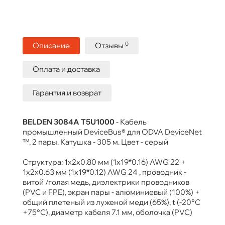
0
Описание
Отзывы
Оплата и доставка
Гарантия и возврат
BELDEN 3084A T5U1000
- Кабель
промышленный DeviceBus® для ODVA DeviceNet
™, 2 пары. Катушка - 305 м. Цвет - серый
Структура: 1х2x0.80 мм (1х19*0.16) AWG 22 +
1х2x0.63 мм (1х19*0.12) AWG 24 , проводник -
витой /голая медь, диэлектрики проводников
(PVC и FPE), экран пары - алюминиевый (100%) +
общий плетеный из луженой меди (65%), t (-20°C
+75°C), диаметр кабеля 7.1 мм, оболочка (PVC)