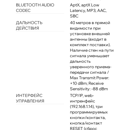
BLUETOOTH AUDIO
AptX, aptX Low
CODEC
Latency, MP3, AAC,
SBC
ДАЛЬНОСТЬ
40 метров в прямой
ДЕЙСТВИЯ
видимости при
установке внешней
антенны (входит в
комплект поставки).
Наличие стен на пути
сигнала уменьшает
дальность
уверенного приема-
передачи сигнала /
Max Transmit Power:
+10 dBm; Receive
Sensitivity: -88 dBm
ИНТЕРФЕЙС
TCP/IP, web-
УПРАВЛЕНИЯ
интренфейс
(192.168.1.14), три
программируемых
кнопки/контакта,
кнопка/контакт
RESET (сброс