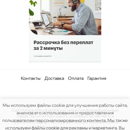
Контакты
Доставка
Оплата
Гарантия
Мы используем файлы cookie для улучшения работы сайта,
Сайт https://muzcentre.ru/ носит информационный
анализа его использования и предоставления
характер и ни при каких условиях не является
пользователям персонализированного контента. Мы также
публичной офертой, определяемой положениями
статьи 437(2) Гражданского кодекса Российской.
используем файлы cookie для рекламы и маркетинга. Вы