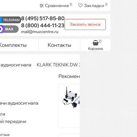
0
0
Сравнение
Закладки
8 (495)
517-85-80
Заказать звонок
8 (800)
444-11-23
mail@muzcentre.ru
0
Комплекты
Контакты
Корзина
 аудиосигнала
KLARK TEKNIK DW 20R
Рекомендуемые товары
KLARK TEKNIK
DW 20T
13 100 ₽
чи аудиосигнала
Купить
для
ой передачи
 отзыв