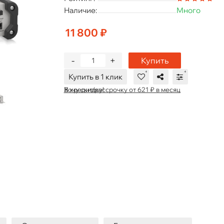
Наличие:
Много
11 800 ₽
-
+
Купить
Купить в 1 клик
В кредит/рассрочку от 621 ₽ в месяц
Хочу скидку!