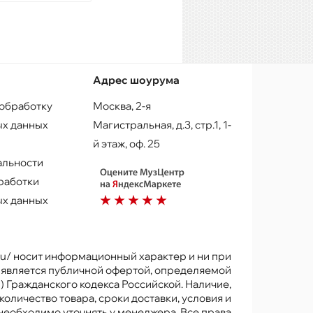
Адрес шоурума
 обработку
Москва, 2-я
х данных
Магистральная, д.3, стр.1, 1-
й этаж, оф. 25
альности
работки
х данных
.ru/ носит информационный характер и ни при
е является публичной офертой, определяемой
) Гражданского кодекса Российской. Наличие,
количество товара, сроки доставки, условия и
 необходимо уточнять у менеджера. Все права