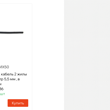
MX50
QUIK LOK CM675 BK
 кабель 2 жилы
Модель: микрофонный
р 5,5 мм , в
кабель 2 x 0.22 мм?, d=6.3мм
м
Артикул: 28978
86
Наличие:
200 шт
 шт
Купить
Купить