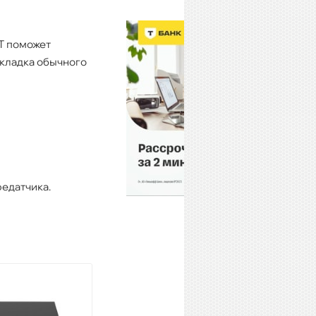
T поможет
окладка обычного
едатчика.