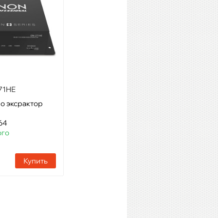
71HE
Work WDT 24
о эксрактор
Модель: Беспроводной
цифровой аудиопередатчик
64
Артикул: 71904
го
Наличие:
1 шт
Купить
Купить