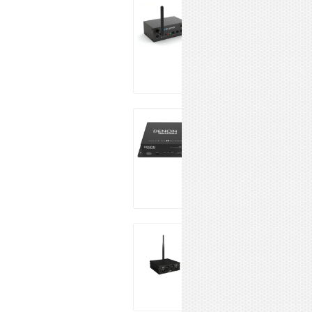
CVGAUDIO
BLUEFOX
15 821 ₽
Купить
DENON DN-
271HE
52 189 ₽
Купить
Work WDT 24
8 625 ₽
Купить