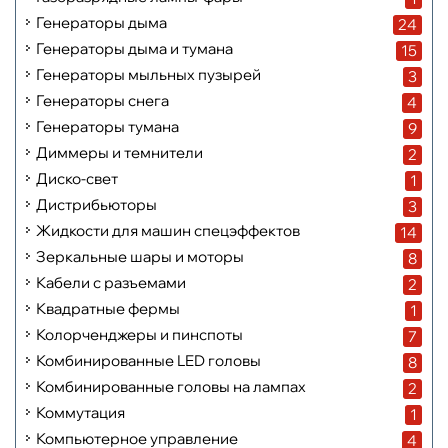
Генераторы дыма
24
Генераторы дыма и тумана
15
Генераторы мыльных пузырей
3
Генераторы снега
4
Генераторы тумана
9
Диммеры и темнители
2
Диско-свет
1
Дистрибьюторы
3
Жидкости для машин спецэффектов
14
Зеркальные шары и моторы
8
Кабели с разъемами
2
Квадратные фермы
1
Колорченджеры и пинспоты
7
Комбинированные LED головы
8
Комбинированные головы на лампах
2
Коммутация
1
Компьютерное управление
4