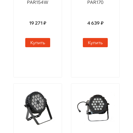
PAR154W
PAR170
19 271 ₽
4 639 ₽
Купить
Купить