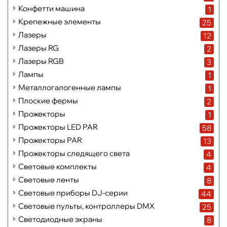
Конфетти машина
1
Крепежные элементы
25
Лазеры
12
Лазеры RG
2
Лазеры RGB
3
Лампы
1
Металлогалогенные лампы
1
Плоские фермы
2
Прожекторы
1
Прожекторы LED PAR
58
Прожекторы PAR
13
Прожекторы следящего света
4
Световые комплекты
4
Световые ленты
8
Световые приборы DJ-серии
44
Световые пульты, контроллеры DMX
25
Светодиодные экраны
8