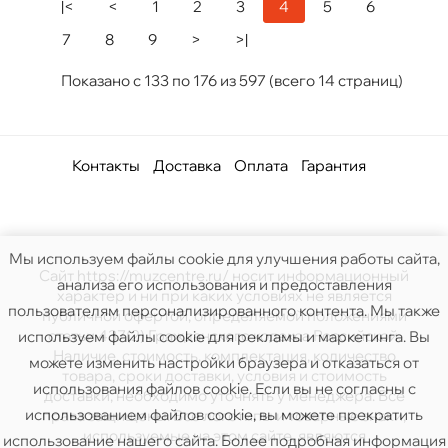
|<
<
1
2
3
4
5
6
7
8
9
>
>|
Показано с 133 по 176 из 597 (всего 14 страниц)
Контакты
Доставка
Оплата
Гарантия
Мы используем файлы cookie для улучшения работы сайта,
Сайт https://muzcentre.ru/ носит информационный
анализа его использования и предоставления
характер и ни при каких условиях не является
пользователям персонализированного контента. Мы также
публичной офертой, определяемой положениями
статьи 437(2) Гражданского кодекса Российской.
используем файлы cookie для рекламы и маркетинга. Вы
Наличие, стоимость, комплектация, количество
можете изменить настройки браузера и отказаться от
товара, сроки доставки, условия и стоимость
использования файлов cookie. Если вы не согласны с
доставки, необходимо уточнять у менеджера. Все
использованием файлов cookie, вы можете прекратить
права защищены. Все логотипы и товарные знаки,
используемые на этом сайте, являются
использование нашего сайта. Более подробная информация