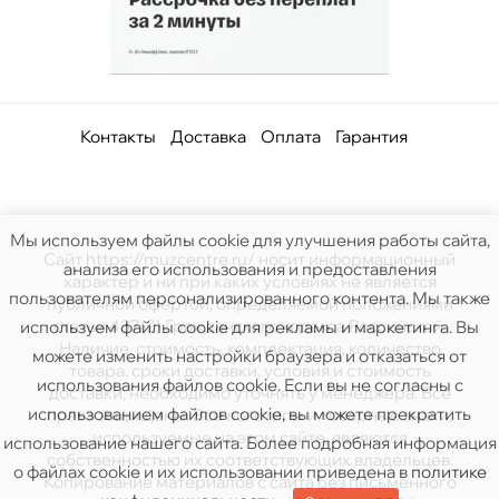
Контакты
Доставка
Оплата
Гарантия
Мы используем файлы cookie для улучшения работы сайта,
Сайт https://muzcentre.ru/ носит информационный
анализа его использования и предоставления
характер и ни при каких условиях не является
пользователям персонализированного контента. Мы также
публичной офертой, определяемой положениями
статьи 437(2) Гражданского кодекса Российской.
используем файлы cookie для рекламы и маркетинга. Вы
Наличие, стоимость, комплектация, количество
можете изменить настройки браузера и отказаться от
товара, сроки доставки, условия и стоимость
использования файлов cookie. Если вы не согласны с
доставки, необходимо уточнять у менеджера. Все
использованием файлов cookie, вы можете прекратить
права защищены. Все логотипы и товарные знаки,
используемые на этом сайте, являются
использование нашего сайта. Более подробная информация
собственностью их соответствующих владельцев.
о файлах cookie и их использовании приведена в
политике
Копирование материалов с сайта без письменного