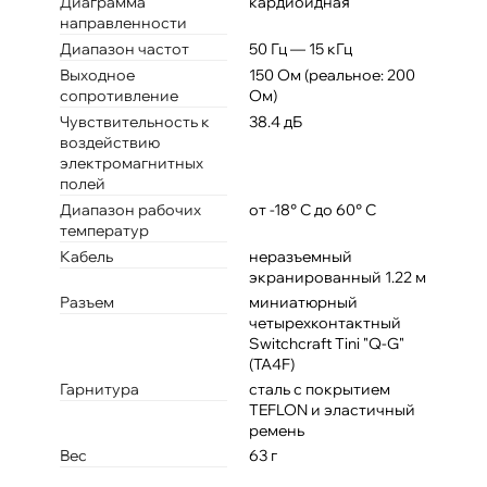
Диаграмма
кардиоидная
направленности
Диапазон частот
50 Гц — 15 кГц
Выходное
150 Ом (реальное: 200
сопротивление
Ом)
Чувствительность к
38.4 дБ
воздействию
электромагнитных
полей
Диапазон рабочих
от -18° С до 60° С
температур
Кабель
неразъемный
экранированный 1.22 м
Разъем
миниатюрный
четырехконтактный
Switchcraft Tini "Q-G"
(TA4F)
Гарнитура
сталь с покрытием
TEFLON и эластичный
ремень
Вес
63 г