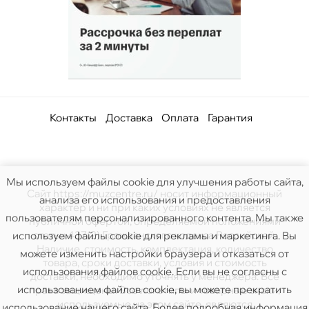
Контакты
Доставка
Оплата
Гарантия
Мы используем файлы cookie для улучшения работы сайта,
Сайт https://muzcentre.ru/ носит информационный
анализа его использования и предоставления
характер и ни при каких условиях не является
пользователям персонализированного контента. Мы также
публичной офертой, определяемой положениями
статьи 437(2) Гражданского кодекса Российской.
используем файлы cookie для рекламы и маркетинга. Вы
Наличие, стоимость, комплектация, количество
можете изменить настройки браузера и отказаться от
товара, сроки доставки, условия и стоимость
использования файлов cookie. Если вы не согласны с
доставки, необходимо уточнять у менеджера. Все
использованием файлов cookie, вы можете прекратить
права защищены. Все логотипы и товарные знаки,
используемые на этом сайте, являются
использование нашего сайта. Более подробная информация